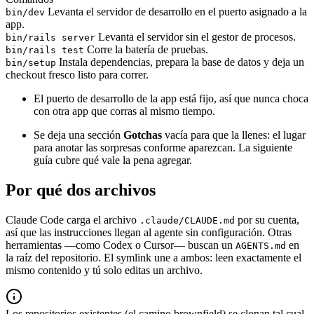
Levanta el servidor de desarrollo en el puerto asignado a la
bin/dev
app.
Levanta el servidor sin el gestor de procesos.
bin/rails server
Corre la batería de pruebas.
bin/rails test
Instala dependencias, prepara la base de datos y deja un
bin/setup
checkout fresco listo para correr.
El puerto de desarrollo de la app está fijo, así que nunca choca
con otra app que corras al mismo tiempo.
Se deja una sección
Gotchas
vacía para que la llenes: el lugar
para anotar las sorpresas conforme aparezcan. La siguiente
guía cubre qué vale la pena agregar.
Por qué dos archivos
Claude Code carga el archivo
por su cuenta,
.claude/CLAUDE.md
así que las instrucciones llegan al agente sin configuración. Otras
herramientas —como Codex o Cursor— buscan un
en
AGENTS.md
la raíz del repositorio. El symlink une a ambos: leen exactamente el
mismo contenido y tú solo editas un archivo.
Los repositorios existentes (el camino brownfield) se clonan tal cual