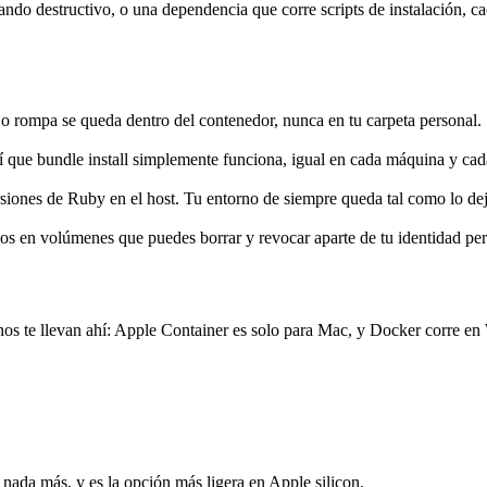
o destructivo, o una dependencia que corre scripts de instalación, ca
 o rompa se queda dentro del contenedor, nunca en tu carpeta personal.
así que bundle install simplemente funciona, igual en cada máquina y cad
siones de Ruby en el host. Tu entorno de siempre queda tal como lo dej
dos en volúmenes que puedes borrar y revocar aparte de tu identidad per
inos te llevan ahí: Apple Container es solo para Mac, y Docker corre 
nada más, y es la opción más ligera en Apple silicon.